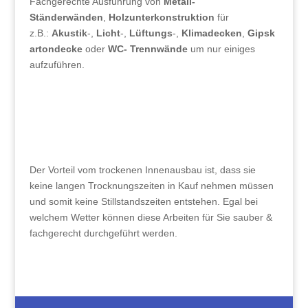
Fachgerechte Ausführung von
Metall-
Ständerwänden
,
Holzunterkonstruktion
für
z.B.:
Akustik
-,
Licht
-,
Lüftungs
-,
Klimadecken
,
Gipsk
artondecke
oder
WC- Trennwände
um nur einiges
aufzuführen.
Der Vorteil vom trockenen Innenausbau ist, dass sie
keine langen Trocknungszeiten in Kauf nehmen müssen
und somit keine Stillstandszeiten entstehen. Egal bei
welchem Wetter können diese Arbeiten für Sie sauber &
fachgerecht durchgeführt werden.